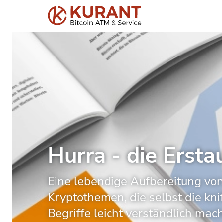
Hurra - die Ersta
Eine lebendige Aufbereitung vo
Kryptothemen, die selbst die kni
Begriffe leicht verständlich mach