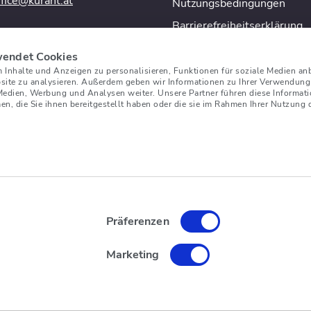
ffice@kurant.at
Nutzungsbedingungen
Barrierefreiheitserklärung
t Germany GmbH
aße 69B
wendet Cookies
2 Passau/Deutschland
Inhalte und Anzeigen zu personalisieren, Funktionen für soziale Medien an
bsite zu analysieren. Außerdem geben wir Informationen zu Ihrer Verwendung
49 851 881 933 00
 Medien, Werbung und Analysen weiter. Unsere Partner führen diese Informa
ffice@kurant.net
n, die Sie ihnen bereitgestellt haben oder die sie im Rahmen Ihrer Nutzung
 Spain S.L.
Marbella 20 – Piso 503
10 Palma de
ca/Spanien
34 871 556 853
ffice@kurant.es
Präferenzen
Marketing