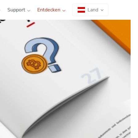
Support
Entdecken
Land
Land
Sprache
|
Österreich
AT
EN
|
Deutschland
DE
EN
|
España
ES
EN
Jedes Land hat unterschiedliche rechtliche
Bestimmungen und Regularien.
Wählen Sie darum
erst das Land aus, in dem Sie unsere ATMs
nutzen wollen
. Sie können zwischen der
Landessprache und English wählen.