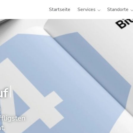
Startseite
Services
Standorte
uflage!
n
ffligsten
t.