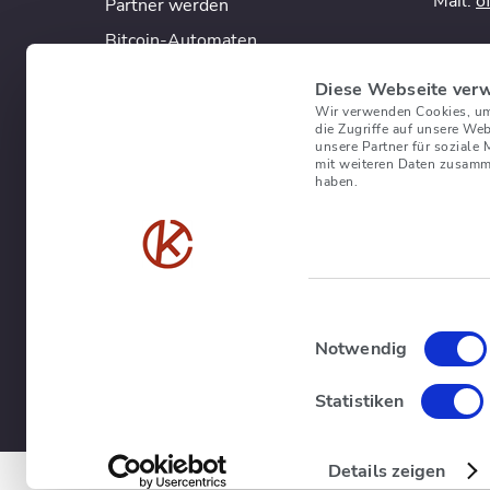
Mail:
o
Partner werden
Bitcoin-Automaten
Kuran
FAQ
Innstr
Diese Webseite ver
D-9403
Wir verwenden Cookies, um 
die Zugriffe auf unsere We
Tel: +
unsere Partner für soziale
Mail:
o
mit weiteren Daten zusamme
haben.
Kurant
Calle 
ES-076
Mallor
Tel: +
Einwilligungsauswahl
Mail:
o
Notwendig
Statistiken
Details zeigen
© 2026 Kurant GmbH. Alle Rechte vorbehalten.