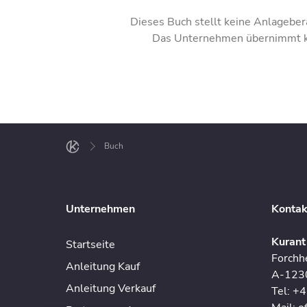
Dieses Buch stellt keine Anlagebera
Das Unternehmen übernimmt kei
Buch
Unternehmen
Kontak
Kuran
Startseite
Forchh
Anleitung Kauf
A-1230
Anleitung Verkauf
Tel: +