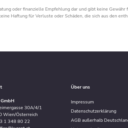
tung oder finanzielle Empfehlung dar und gibt keine Gewähr fü
ne Haftung für Verluste oder Schäden, die sich aus den enth
t
Über uns
t GmbH
Impressum
eimergasse 30A/4/1
Datenschutzerklärung
 Wien/Österreich
AGB außerhalb Deutschlan
43 1 348 80 22