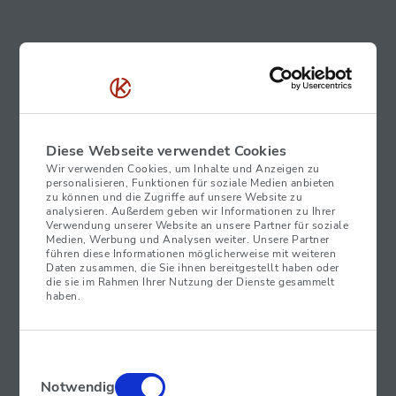
Diese Webseite verwendet Cookies
Die österreichische Kurant GmbH, führender Anbieter von
Wir verwenden Cookies, um Inhalte und Anzeigen zu
personalisieren, Funktionen für soziale Medien anbieten
Bitcoin-Automaten in Europa, freut sich, die
zu können und die Zugriffe auf unsere Website zu
flächendeckende Einführung der bahnbrechenden
analysieren. Außerdem geben wir Informationen zu Ihrer
Verwendung unserer Website an unsere Partner für soziale
„Lightning“-Technologie in ihrem gesamten Netzwerk von
Medien, Werbung und Analysen weiter. Unsere Partner
Bitcoin-Automaten in Österreich und Spanien bekannt zu
führen diese Informationen möglicherweise mit weiteren
Daten zusammen, die Sie ihnen bereitgestellt haben oder
geben. Die Technologie ist ab sofort an allen Standorten in
die sie im Rahmen Ihrer Nutzung der Dienste gesammelt
diesen beiden Ländern verfügbar und läutet eine neue Ära
haben.
der Geschwindigkeit und Effizienz bei Bitcoin-Transaktionen
ein.
Einwilligungsauswahl
Dank der Integration von „Lightning“ in die Bitcoin-Automaten
Notwendig